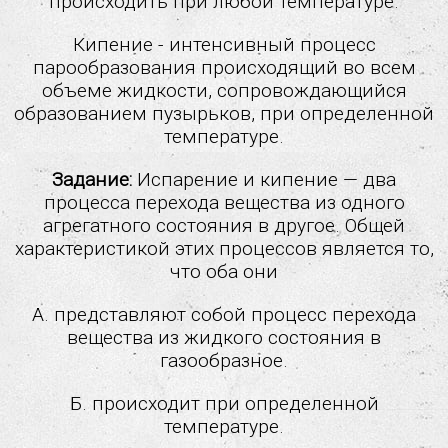
происходить при любой температуре.
температуры вещества соскоростью хаотического
движения частиц. Броуновское движение.Диффузия
Кипение - интенсивный процесс
2.3 Тепловое равновесие
парообразования происходящий во всем
2.4 Внутренняя энергия. Работа и теплопередача как
объеме жидкости, сопровождающийся
способы изменения внутренней энергии
образованием пузырьков, при определенной
2.5 Виды теплопередачи: теплопроводность,
конвекция, излучение
температуре.
2.6 Количество теплоты. Удельная теплоемкость
Задание:
Испарение и кипение — два
2.7 Закон сохранения энергии в тепловых процессах
процесса перехода вещества из одного
2.8 Испарение и конденсация. Кипение жидкости
агрегатного состояния в другое. Общей
2.9 Влажность воздуха
характеристикой этих процессов является то,
2.10 Плавление и кристаллизация
что оба они
2.11 Преобразование энергии в тепловых машинах
2.12 График зависимости температуры тела от
А. представляют собой процесс перехода
полученного количества теплоты
вещества из жидкого состояния в
газообразное.
Электромагнитные явления
Квантовые явления
Б. происходит при определенной
Лабораторные работы
температуре.
11 класс ЕГЭ