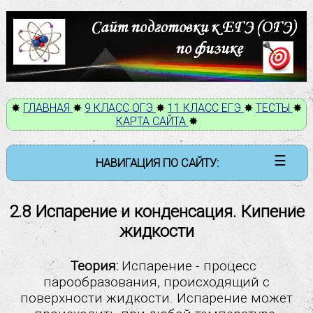
✸
ГЛАВНАЯ
✸
9 КЛАСС ОГЭ
✸
11 КЛАСС ЕГЭ
✸
ТЕСТЫ
✸
КАРТА САЙТА
✸
☰
НАВИГАЦИЯ ПО САЙТУ:
9 класс ОГЭ
2.8 Испарение и конденсация. Кипение
Механические явления
жидкости
Тепловые явления:
Теория:
Испарение - процесс
2.1 Строение вещества. Модели строения газа,
парообразования, происходящий с
жидкости и твердого тела
поверхности жидкости. Испарение может
2.2 Тепловое движение атомов и молекул. Связь