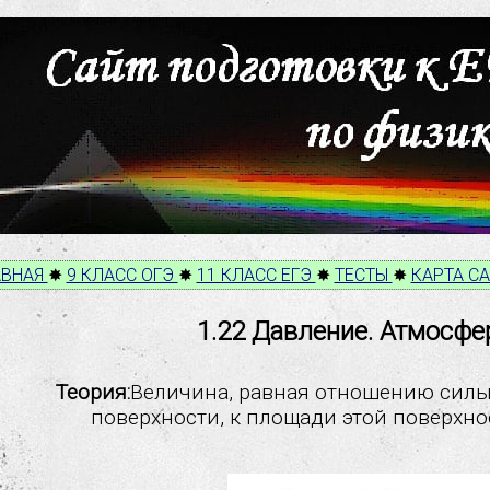
АВНАЯ
✸
9 КЛАСС ОГЭ
✸
11 КЛАСС ЕГЭ
✸
ТЕСТЫ
✸
КАРТА С
1.22 Давление. Атмосфе
Теория:
Величина, равная отношению сил
поверхности, к площади этой поверхно