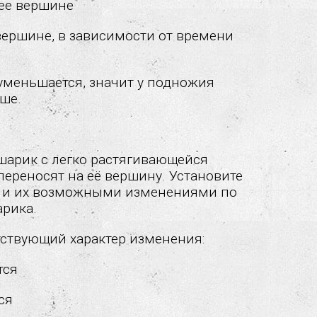
 ее вершине
вершине, в зависимости от времени
уменьшается, значит у подножия
ше.
арик с легко растягивающейся
переносят на её вершину. Установите
и и их возможными изменениями по
рика.
ствующий характер изменения:
тся
ся