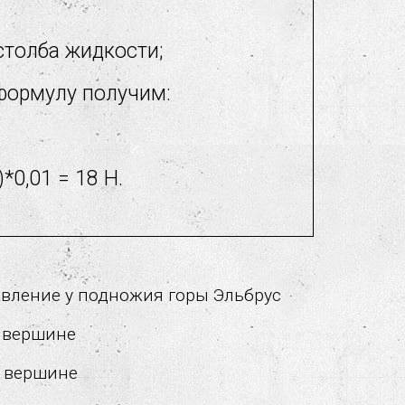
столба жидкости;
формулу получим:
)*0,01 = 18 Н.
вление у подножия горы Эльбрус
е вершине
е вершине