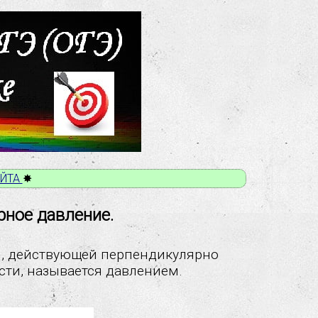
АЙТА
✸
рное давление.
ы, действующей перпендикулярно
сти, называется давлением.