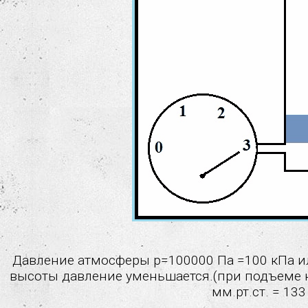
Давление атмосферы p=100000 Па =100 кПа ил
высоты давление уменьшается.(при подъеме н
мм.рт.ст. = 133