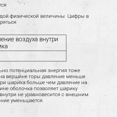
тся
дой физической величины. Цифры в
ряться.
ение воздуха внутри
ика
ьно потенциальная энергия тоже
 на вершине горы давление меньше.
три шарика больше чем давление на
шине оболочка позволяет шарику
е внутри не уравновесится с внешним
ение уменьшается.