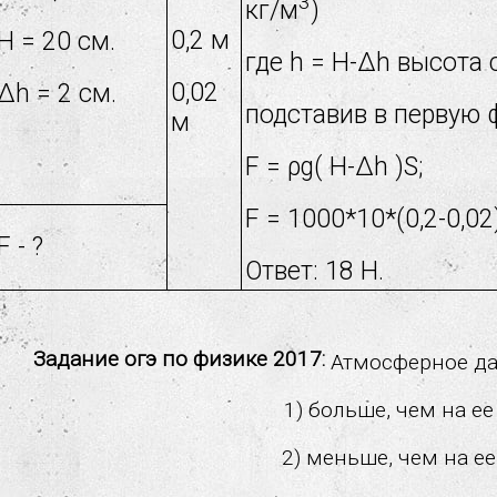
3
кг/м
)
0,2 м
H = 20 см.
где h = H-Δh высота 
0,02
Δh = 2 см.
подставив в первую 
м
F = ρg( H-Δh )S;
F = 1000*10*(0,2-0,02
F - ?
Ответ: 18 Н.
Задание огэ по физике 2017:
Атмосферное да
1) больше, чем на е
2) меньше, чем на е