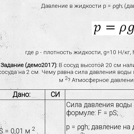
Давление в жидкости p = ρgh; (да
где ρ - плотность жидкости, g=10 Н/кг,
Задание (демо2017):
В сосуд высотой 20 см нал
сосуда на 2 см. Чему равна сила давления воды 
2
м
? Атмосферное давлени
Дано:
СИ
Cила давления воды 
формуле: F = pS;
p = ρgh; давление на
2
S = 0,01 м
.