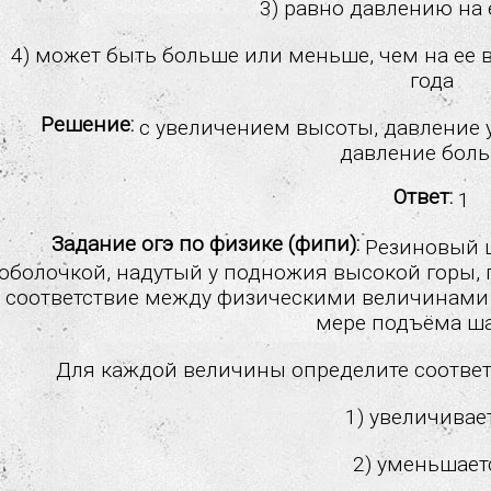
3) равно давлению на
4) может быть больше или меньше, чем на ее 
года
Решение:
с увеличением высоты, давление 
давление боль
Ответ:
1
Задание огэ по физике (фипи):
Резиновый ш
оболочкой, надутый у подножия высокой горы, 
соответствие между физическими величинам
мере подъёма ша
Для каждой величины определите соответ
1) увеличивае
2) уменьшает