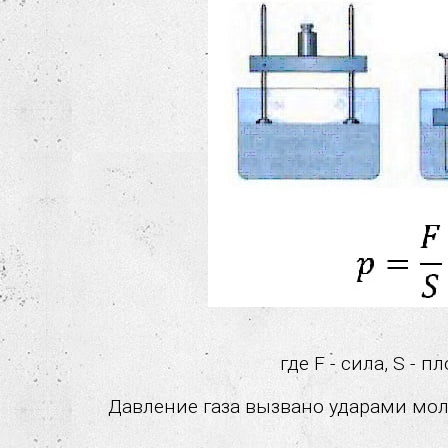
где F - сила, S - п
Давление газа вызвано ударами моле