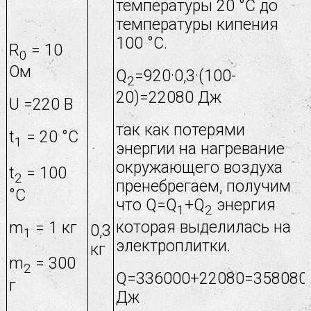
температуры 20 °С до
температуры кипения
100 °С.
R
= 10
0
Ом
Q
=920·0,3·(100-
2
20)=22080 Дж
U =220 В
так как потерями
t
= 20 °С
1
энергии на нагревание
окружающего воздуха
t
= 100
2
пренебрегаем, получим
°С
что Q=Q
+Q
энергия
1
2
которая выделилась на
m
= 1 кг
0,3
1
электроплитки.
кг
m
= 300
2
Q=336000+22080=358080
г
Дж