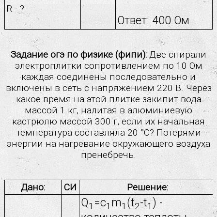
R - ?
Ответ: 400 Ом
Задание огэ по физике (фипи):
Две спирали
электроплитки сопротивлением по 10 Ом
каждая соединены последовательно и
включены в сеть с напряжением 220 В. Через
какое время на этой плитке закипит вода
массой 1 кг, налитая в алюминиевую
кастрюлю массой 300 г, если их начальная
температура составляла 20 °С? Потерями
энергии на нагревание окружающего воздуха
пренебречь.
Дано:
СИ
Решение:
Q
=c
m
(t
-t
) -
1
1
1
2
1