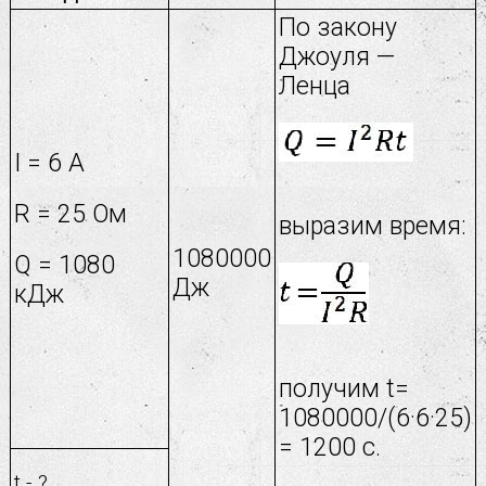
По закону
Джоуля —
Ленца
I = 6 A
R = 25 Ом
выразим время:
1080000
Q = 1080
Дж
кДж
получим t=
1080000/(6·6·25)
= 1200 c.
t - ?