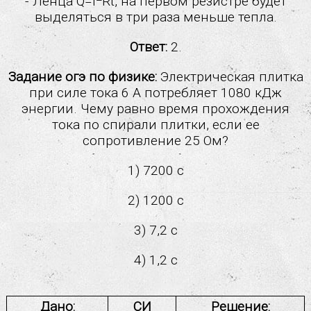
- Ленца Q=I
Rt, на первом резистре будет
выделяться в три раза меньше тепла.
Ответ:
2.
Задание огэ по физике:
Электрическая плитка
при силе тока 6 А потребляет 1080 кДж
энергии. Чему равно время прохождения
тока по спирали плитки, если ее
сопротивление 25 Ом?
1) 7200 с
2) 1200 с
3) 7,2 с
4) 1,2 с
Дано:
СИ
Решение: