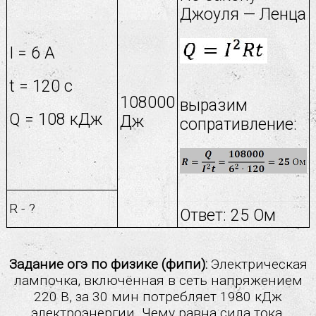
Джоуля — Ленца
I = 6 A
t = 120 c
108000
выразим
Q = 108 кДж
Дж
сопративление:
R - ?
Ответ: 25 Ом
Задание огэ по физике (фипи):
Электрическая
лампочка, включённая в сеть напряжением
220 В, за 30 мин потребляет 1980 кДж
электроэнергии. Чему равна сила тока,