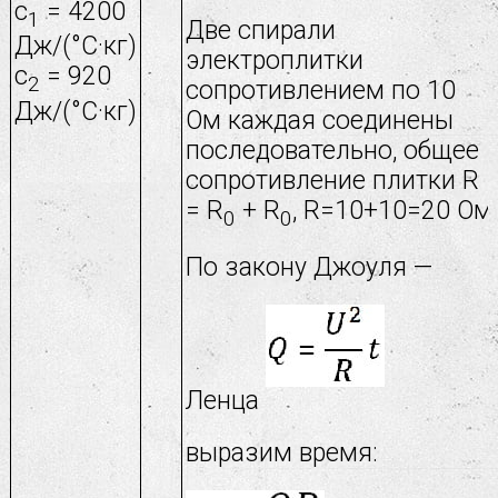
с
= 4200
1
Две спирали
Дж/(°С·кг)
электроплитки
с
= 920
2
сопротивлением по 10
Дж/(°С·кг)
Ом каждая соединены
последовательно, общее
сопротивление плитки R
= R
+ R
, R=10+10=20 Ом
0
0
По закону Джоуля —
Ленца
выразим время: