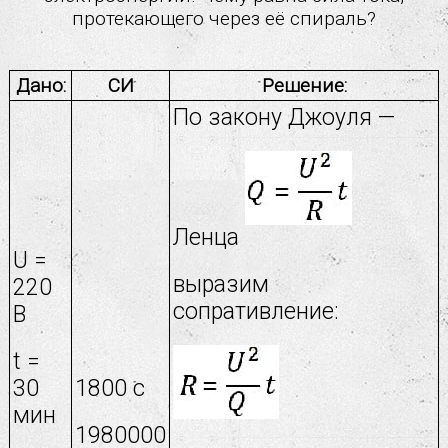
протекающего через её спираль?
Дано:
СИ
Решение:
По закону Джоуля —
Ленца
U =
выразим
220
сопративление:
В
t =
30
1800 с
мин
1980000