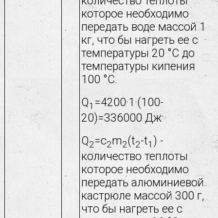
количество теплоты
которое необходимо
передать воде массой 1
кг, что бы нагреть ее с
температуры 20 °С до
температуры кипения
100 °С.
Q
=4200·1·(100-
1
20)=336000 Дж
Q
=c
m
(t
-t
) -
2
2
2
2
1
количество теплоты
которое необходимо
передать алюминиевой
кастрюле массой 300 г,
что бы нагреть ее с