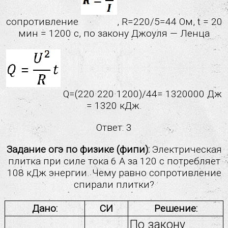
сопротивление
, R=220/5=44 Ом, t = 20
мин = 1200 с, по закону Джоуля — Ленца
Q=(220·220·1200)/44= 1320000 Дж
= 1320 кДж.
Ответ: 3
Задание огэ по физике (фипи):
Электрическая
плитка при силе тока 6 А за 120 с потребляет
108 кДж энергии. Чему равно сопротивление
спирали плитки?
Дано:
СИ
Решение:
По закону