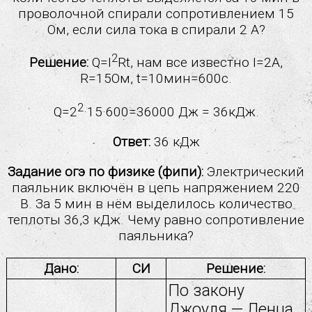
3.16 Закон отражения света. Плоское зеркало
проволочной спирали сопротивлением 15
3.17 Преломление света
Ом, если сила тока в спирали 2 А?
3.18 Дисперсия света
3.19 Линза. Фокусное расстояние линзы
2
Решение:
Q=I
Rt, нам все известно I=2А,
3.20 Глаз как оптическая система. Оптические
R=15Ом, t=10мин=600с.
приборы
2
Q=2
·15·600=36000 Дж = 36кДж.
Квантовые явления
Ответ:
36 кДж
11 класс ЕГЭ
Рабочие программы по физике
Задание огэ по физике (фипи):
Электрический
Педагогическая копилка
паяльник включён в цепь напряжением 220
В. За 5 мин в нём выделилось количество
Тесты ОГЭ
теплоты 36,3 кДж. Чему равно сопротивление
Тесты ЕГЭ
паяльника?
Карта сайта
Дано:
СИ
Решение:
По закону
Джоуля — Ленца