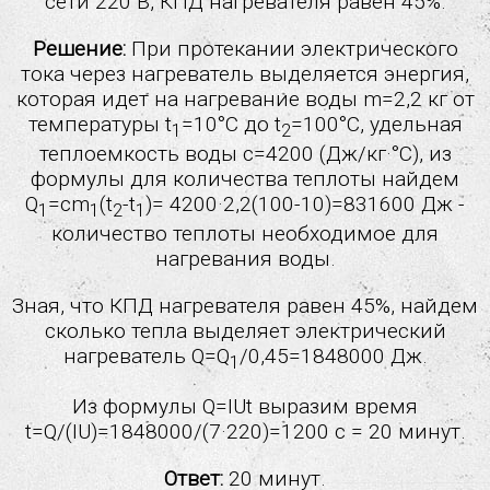
сети 220 В, КПД нагревателя равен 45%.
Решение:
При протекании электрического
тока через нагреватель выделяется энергия,
которая идет на нагревание воды m=2,2 кг от
температуры t
=10°С до t
=100°С, удельная
1
2
теплоемкость воды с=4200 (Дж/кг·°С), из
формулы для количества теплоты найдем
Q
=cm
(t
-t
)= 4200·2,2(100-10)=831600 Дж -
1
1
2
1
количество теплоты необходимое для
нагревания воды.
Зная, что КПД нагревателя равен 45%, найдем
сколько тепла выделяет электрический
нагреватель Q=Q
/0,45=1848000 Дж.
1
Из формулы Q=IUt выразим время
t=Q/(IU)=1848000/(7·220)=1200 c = 20 минут.
Ответ:
20 минут.