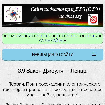
✸
ГЛАВНАЯ
✸
9 КЛАСС ОГЭ
✸
11 КЛАСС ЕГЭ
✸
ТЕСТЫ
✸
КАРТА САЙТА
✸
☰
НАВИГАЦИЯ ПО САЙТУ:
9 класс ОГЭ
3.9 Закон Джоуля — Ленца.
Механические явления
Тепловые явления
Теория:
При прохождении электрического
Электромагнитные явления:
тока через проводник, проводник нагревается
(утюг, плойка, паяльник).
3.1 Электризация тел
3.2 Два вида электрических зарядов.
Закон Джоуля — Ленца:
Количество теплоты