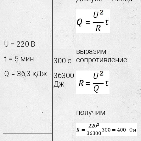
U = 220 В
выразим
t = 5 мин.
сопротивление:
300 c.
Q = 36,3 кДж
36300
Дж
получим