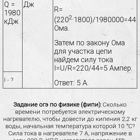
Q =
Дж
R=
1980
2
(220
·1800)/1980000=44
кДж
Ома.
Затем по закону Ома
для участка цепи
найдем силу тока
I=U/R=220/44=5 Ампер.
I - ?
Ответ: 5 А.
Задание огэ по физике (фипи):
Сколько
времени потребуется электрическому
нагревателю, чтобы довести до кипения 2,2 кг
воды, начальная температура которой 10 °С?
Сила тока в нагревателе 7 А, напряжение в