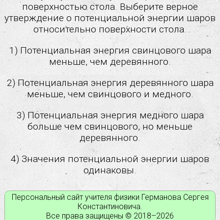
поверхностью стола. Выберите верное
Кинематика
утверждение о потенциальной энергии шаров
Динамика
относительно поверхности стола.
Статика
Законы сохранения в механике
1) Потенциальная энергия свинцового шара
Механические колебания и волны
меньше, чем деревянного.
Молекулярная физика
Термодинамика
2) Потенциальная энергия деревянного шара
Электрическое поле
меньше, чем свинцового и медного.
Законы постоянного тока
Магнитное поле
3) Потенциальная энергия медного шара
Электромагнитная индукция
больше чем свинцового, но меньше
Электромагнитные колебания и волны
деревянного.
Оптика
4) Значения потенциальной энергии шаров
Основы специальной теории относительности
одинаковы.
Корпускулярно-волновой дуализм
Физика атома
Физика атомного ядра
Персональный сайт учителя физики Германова Сергея
Константиновича.
Рабочие программы по физике
Все права защищены © 2018–
2026