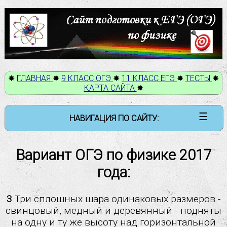
✸
ГЛАВНАЯ
✸
9 КЛАСС ОГЭ
✸
11 КЛАСС ЕГЭ
✸
ТЕСТЫ
✸
КАРТА САЙТА
✸
☰
НАВИГАЦИЯ ПО САЙТУ:
9 класс ОГЭ
Вариант ОГЭ по физике 2017
Механические явления
года:
Тепловые явления
Электромагнитные явления
Квантовые явления
3
Три сплошных шара одинаковых размеров -
свинцовый, медный и деревянный - подняты
11 класс ЕГЭ
на одну и ту же высоту над горизонтальной